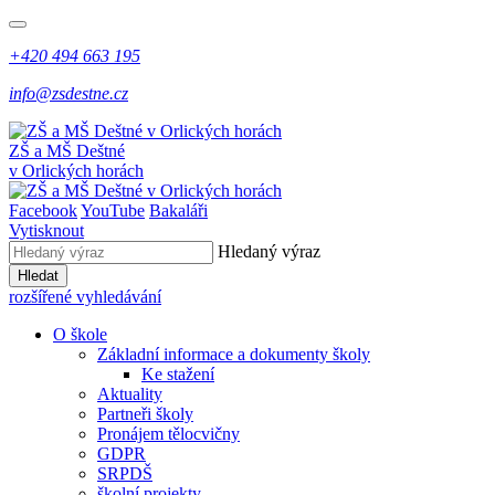
+420 494 663 195
info@zsdestne.cz
ZŠ a MŠ Deštné
v Orlických horách
Facebook
YouTube
Bakaláři
Vytisknout
Hledaný výraz
Hledat
rozšířené vyhledávání
O škole
Základní informace a dokumenty školy
Ke stažení
Aktuality
Partneři školy
Pronájem tělocvičny
GDPR
SRPDŠ
školní projekty