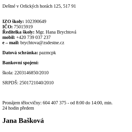
Deštné v Orlických horách 125, 517 91
IZO školy:
102390649
IČO:
75015919
Ředitelka školy:
Mgr. Hana Brychtová
mobil:
+420 739 037 237
e – mail:
brychtova@zsdestne.cz
Datová schránka:
pazmcpk
Bankovní spojení:
škola: 2203146850/2010
SRPDŠ: 2501721040/2010
Pronájem tělocvičny: 604 407 375 - od 8:00 do 14:00, min.
24 hodin předem
Jana Bašková