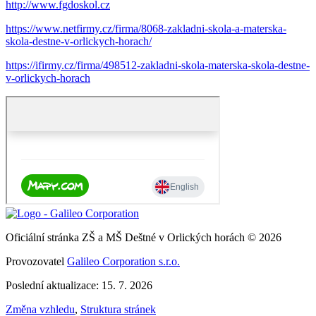
http://www.fgdoskol.cz
https://www.netfirmy.cz/firma/8068-zakladni-skola-a-materska-
skola-destne-v-orlickych-horach/
https://ifirmy.cz/firma/498512-zakladni-skola-materska-skola-destne-
v-orlickych-horach
Oficiální stránka ZŠ a MŠ Deštné v Orlických horách © 2026
Provozovatel
Galileo Corporation s.r.o.
Poslední aktualizace: 15. 7. 2026
Změna vzhledu
,
Struktura stránek