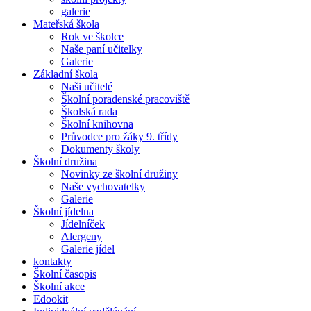
galerie
Mateřská škola
Rok ve školce
Naše paní učitelky
Galerie
Základní škola
Naši učitelé
Školní poradenské pracoviště
Školská rada
Školní knihovna
Průvodce pro žáky 9. třídy
Dokumenty školy
Školní družina
Novinky ze školní družiny
Naše vychovatelky
Galerie
Školní jídelna
Jídelníček
Alergeny
Galerie jídel
kontakty
Školní časopis
Školní akce
Edookit