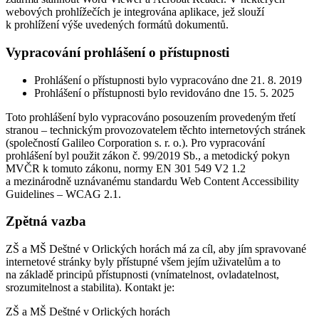
webových prohlížečích je integrována aplikace, jež slouží
k prohlížení výše uvedených formátů dokumentů.
Vypracování prohlášení o přístupnosti
Prohlášení o přístupnosti bylo vypracováno dne 21. 8. 2019
Prohlášení o přístupnosti bylo revidováno dne 15. 5. 2025
Toto prohlášení bylo vypracováno posouzením provedeným třetí
stranou – technickým provozovatelem těchto internetových stránek
(společností Galileo Corporation s. r. o.). Pro vypracování
prohlášení byl použit zákon č. 99/2019 Sb., a metodický pokyn
MVČR k tomuto zákonu, normy EN 301 549 V2 1.2
a mezinárodně uznávanému standardu Web Content Accessibility
Guidelines – WCAG 2.1.
Zpětná vazba
ZŠ a MŠ Deštné v Orlických horách má za cíl, aby jím spravované
internetové stránky byly přístupné všem jejím uživatelům a to
na základě principů přístupnosti (vnímatelnost, ovladatelnost,
srozumitelnost a stabilita). Kontakt je:
ZŠ a MŠ Deštné v Orlických horách