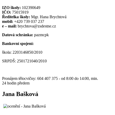
IZO školy:
102390649
IČO:
75015919
Ředitelka školy:
Mgr. Hana Brychtová
mobil:
+420 739 037 237
e – mail:
brychtova@zsdestne.cz
Datová schránka:
pazmcpk
Bankovní spojení:
škola: 2203146850/2010
SRPDŠ: 2501721040/2010
Pronájem tělocvičny: 604 407 375 - od 8:00 do 14:00, min.
24 hodin předem
Jana Bašková