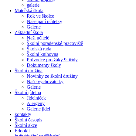
galerie
Mateřská škola
Rok ve školce
Naše paní učitelky
Galerie
Základní škola
Naši učitelé
Školní poradenské pracoviště
Školská rada
Školní knihovna
Průvodce pro žáky 9. třídy
Dokumenty školy
Školní družina
Novinky ze školní družiny
Naše vychovatelky
Galerie
Školní jídelna
Jídelníček
Alergeny
Galerie jídel
kontakty
Školní časopis
Školní akce
Edookit