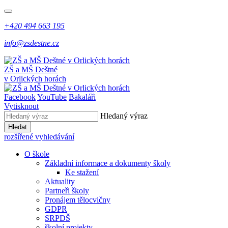
+420 494 663 195
info@zsdestne.cz
ZŠ a MŠ Deštné
v Orlických horách
Facebook
YouTube
Bakaláři
Vytisknout
Hledaný výraz
Hledat
rozšířené vyhledávání
O škole
Základní informace a dokumenty školy
Ke stažení
Aktuality
Partneři školy
Pronájem tělocvičny
GDPR
SRPDŠ
školní projekty