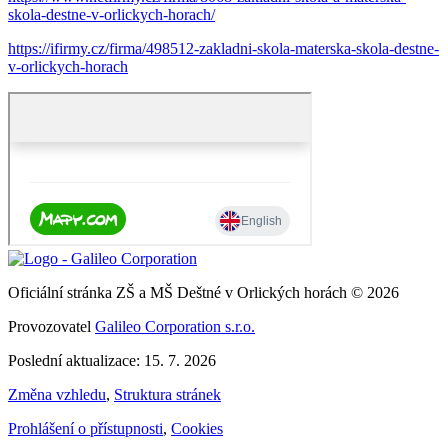
skola-destne-v-orlickych-horach/
https://ifirmy.cz/firma/498512-zakladni-skola-materska-skola-destne-
v-orlickych-horach
Oficiální stránka ZŠ a MŠ Deštné v Orlických horách © 2026
Provozovatel
Galileo Corporation s.r.o.
Poslední aktualizace: 15. 7. 2026
Změna vzhledu
,
Struktura stránek
Prohlášení o přístupnosti
,
Cookies