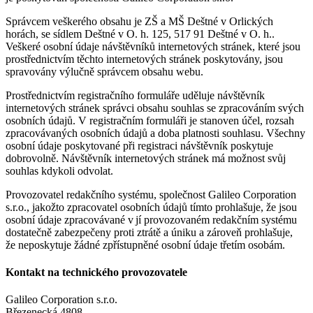
Správcem veškerého obsahu je ZŠ a MŠ Deštné v Orlických
horách, se sídlem Deštné v O. h. 125, 517 91 Deštné v O. h..
Veškeré osobní údaje návštěvníků internetových stránek, které jsou
prostřednictvím těchto internetových stránek poskytovány, jsou
spravovány výlučně správcem obsahu webu.
Prostřednictvím registračního formuláře uděluje návštěvník
internetových stránek správci obsahu souhlas se zpracováním svých
osobních údajů. V registračním formuláři je stanoven účel, rozsah
zpracovávaných osobních údajů a doba platnosti souhlasu. Všechny
osobní údaje poskytované při registraci návštěvník poskytuje
dobrovolně. Návštěvník internetových stránek má možnost svůj
souhlas kdykoli odvolat.
Provozovatel redakčního systému, společnost Galileo Corporation
s.r.o., jakožto zpracovatel osobních údajů tímto prohlašuje, že jsou
osobní údaje zpracovávané v jí provozovaném redakčním systému
dostatečně zabezpečeny proti ztrátě a úniku a zároveň prohlašuje,
že neposkytuje žádné zpřístupněné osobní údaje třetím osobám.
Kontakt na technického provozovatele
Galileo Corporation s.r.o.
Březenecká 4808