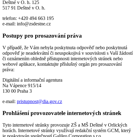
Deštné v O. h. 125
517 91 Deštné v O. h.
telefon: +420 494 663 195
e-mail: info@zsdestne.cz
Postupy pro prosazování práva
V případě, že Vám nebyla poskytnuta odpověď nebo poskytnutá
odpověď je neadekvátní či neuspokojivá v souvislosti s Vaší žádostí
či oznámením ohledně přístupnosti internetových stránek nebo
webové aplikace, kontaktujte příslušný orgán pro prosazování
práva:
Digitální a informační agentura
Na Vápence 915/14
130 00 Praha 3
e-mail:
pristupnost@dia.gov.cz
Prohlášení provozovatele internetových stránek
Tyto internetové stránky provozuje ZŠ a MŠ Deštné v Orlických
horách. Internetové stránky využívají redakční systém GCM, který
je poskytován společností Galileo Corporation s.r.o.