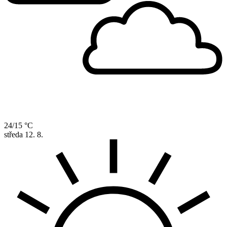
24/15 °C
středa
12. 8.