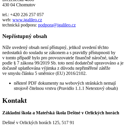
430 04 Chomutov
tel.: +420 226 257 057
web:
www.igalileo.cz
technická podpora:
podpora@igalileo.cz
Nepřístupný obsah
Níže uvedený obsah není přístupný, jelikož uvedení těchto
nedostatků do souladu se zákonem a s pravidly přístupnosti by
v tomto případě bylo pro provozovatele finančně náročné, takže
podle § 7 zákona 99/2019 Sb. toto není dodatečně upravováno a je
dočasně uplatňována výjimka z důvodu nepřiměřené zátěže
ve smyslu článku 5 směrnice (EU) 2016/2102.
některé PDF dokumenty na webových stránkách nemají
strojově čitelnou vrstvu (Pravidlo 1.1.1 Netextový obsah)
Kontakt
Základní škola a Mateřská škola Deštné v Orlických horách
Deštné v Orlických horách 125, 517 91