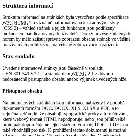
Struktura informací
Struktura informací na stránkách byla vytvořena podle specifikace
W3C
HTML
5 a vizuálně naformátována kaskádovými styly
(
CSS
3) – vzhled stránek a jejich funkčnost jsou podřízeny
možnostem handicapovaných uživatelů. Dodržení výše zmíněných
norem by mělo zajistit správné zobrazení obsahu stránek ve většině
používaných prohlížečů a na většině zobrazovacích zařízení.
Stav souladu
Uvedené internetové stránky jsou částečně v souladu
s EN 301 549 V2 1.2 a standardem
WCAG
2.1 z důvodu
nedostatečně přístupného obsahu anebo výjimek uvedených níže.
Přístupnost obsahu
Na internetových stránkách jsou informace nabízeny i v podobě
dokumentů formátu DOC, DOCX, XLS, XLSX a PDF, a to
zejména z důvodů, že obsahují typografické prvky a formátování,
které webový formát HTML nepodporuje, nebo jsou příliš velké,
proto pak doporučujeme jejich stažení. Formáty DOC a PDF jsou
také vhodnější pro tisk. K prohlížení těchto dokumentů je možné
zdarma stáhnout Word Viewer a Acrobat Reader. V některých