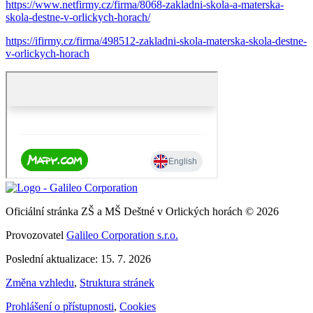
https://www.netfirmy.cz/firma/8068-zakladni-skola-a-materska-
skola-destne-v-orlickych-horach/
https://ifirmy.cz/firma/498512-zakladni-skola-materska-skola-destne-
v-orlickych-horach
Oficiální stránka ZŠ a MŠ Deštné v Orlických horách © 2026
Provozovatel
Galileo Corporation s.r.o.
Poslední aktualizace: 15. 7. 2026
Změna vzhledu
,
Struktura stránek
Prohlášení o přístupnosti
,
Cookies