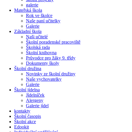
galerie
Mateřská škola
Rok ve školce
Naše paní učitelky
Galerie
Základní škola
Naši učitelé
Školní poradenské pracoviště
Školská rada
Školní knihovna
Průvodce pro žáky 9. třídy
Dokumenty školy
Školní družina
Novinky ze školní družiny
Naše vychovatelky
Galerie
Školní jídelna
Jídelníček
Alergeny
Galerie jídel
kontakty
Školní časopis
Školní akce
Edookit