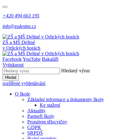
+420 494 663 195
info@zsdestne.cz
ZŠ a MŠ Deštné
v Orlických horách
Facebook
YouTube
Bakaláři
Vytisknout
Hledaný výraz
Hledat
rozšířené vyhledávání
O škole
Základní informace a dokumenty školy
Ke stažení
Aktuality
Partneři školy
Pronájem tělocvičny
GDPR
SRPDŠ
školní projekty