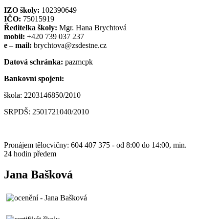
IZO školy:
102390649
IČO:
75015919
Ředitelka školy:
Mgr. Hana Brychtová
mobil:
+420 739 037 237
e – mail:
brychtova@zsdestne.cz
Datová schránka:
pazmcpk
Bankovní spojení:
škola: 2203146850/2010
SRPDŠ: 2501721040/2010
Pronájem tělocvičny: 604 407 375 - od 8:00 do 14:00, min.
24 hodin předem
Jana Bašková