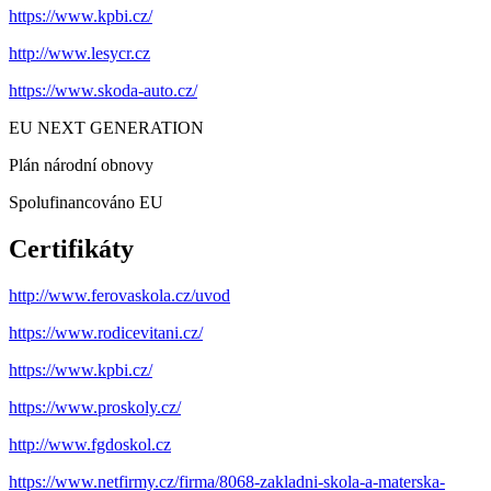
https://www.kpbi.cz/
http://www.lesycr.cz
https://www.skoda-auto.cz/
EU NEXT GENERATION
Plán národní obnovy
Spolufinancováno EU
Certifikáty
http://www.ferovaskola.cz/uvod
https://www.rodicevitani.cz/
https://www.kpbi.cz/
https://www.proskoly.cz/
http://www.fgdoskol.cz
https://www.netfirmy.cz/firma/8068-zakladni-skola-a-materska-