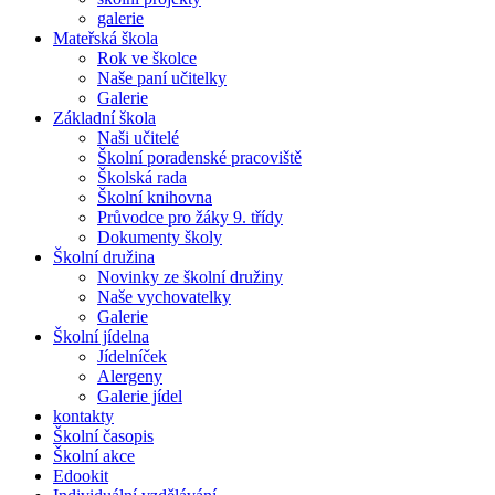
galerie
Mateřská škola
Rok ve školce
Naše paní učitelky
Galerie
Základní škola
Naši učitelé
Školní poradenské pracoviště
Školská rada
Školní knihovna
Průvodce pro žáky 9. třídy
Dokumenty školy
Školní družina
Novinky ze školní družiny
Naše vychovatelky
Galerie
Školní jídelna
Jídelníček
Alergeny
Galerie jídel
kontakty
Školní časopis
Školní akce
Edookit